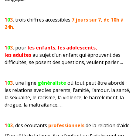
1
0
3
, trois chiffres accessibles
7 jours sur 7, de 10h à
24h
.
1
0
3
, pour
les enfants, les adolescents,
les adultes
au sujet d’un enfant qui éprouvent des
difficultés, se posent des questions, veulent parler….
1
0
3
, une ligne
généraliste
où tout peut être abordé :
les relations avec les parents, l’amitié, l’amour, la santé,
la sexualité, le racisme, la violence, le harcèlement, la
drogue, la maltraitance…..
1
0
3
, des écoutants
professionnels
de la relation d’aide.
D’un côté de la ligne, il y a l’enfant ou l’adolescent ou