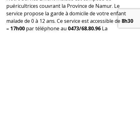
puéricultrices couvrant la Province de Namur. Le
service propose la garde à domicile de votre enfant
malade de 0 à 12 ans. Ce service est accessible de
8h30
– 17h00
par téléphone au
0473/68.80.96
La
participation financière des parents est calculée en
fonction des revenus du ménage.
EN SAVOIR PLUS
Les autres services