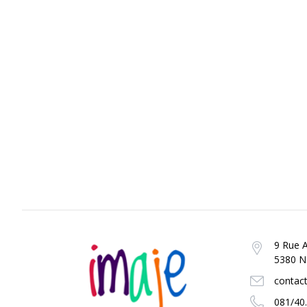
9 Rue A
5380 No
contac
081/40.