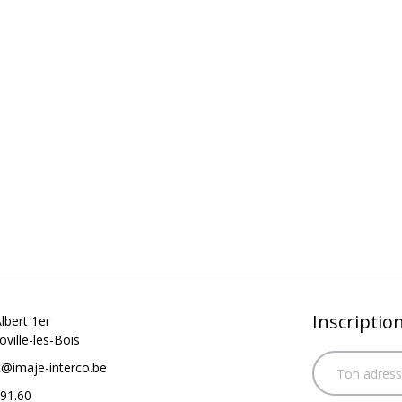
Inscriptio
lbert 1er
ville-les-Bois
t@imaje-interco.be
91.60