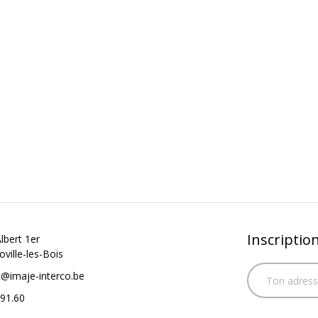
Inscriptio
lbert 1er
ville-les-Bois
t@imaje-interco.be
91.60