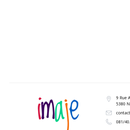
9 Rue A
5380 No
contac
081/40.